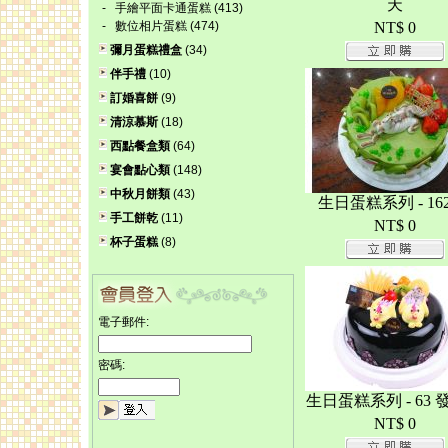
天
-
手繪平面卡通蛋糕
(413)
-
數位相片蛋糕
(474)
NT$ 0
彌月蛋糕禮盒
(34)
伴手禮
(10)
訂婚喜餅
(9)
清涼慕斯
(18)
西點餐盒類
(64)
宴會點心類
(148)
中秋月餅類
(43)
生日蛋糕系列 - 16
手工餅乾
(11)
NT$ 0
杯子蛋糕
(8)
電子郵件:
密碼:
生日蛋糕系列 - 63 
NT$ 0