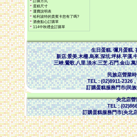
訂購方式
蛋糕尺寸
運費說明表
哈利波特的貴賓卡您有了嗎?
酒會點心訂購單
114中秋禮盒訂購單
生日蛋糕. 彌月蛋糕.
新店.景美.木柵.烏來.深坑.坪林.平溪.中
三峽.鶯歌.八里.淡水.三芝.石門.金山.
民族店營業時間 :
TEL : (02)8911-2326
訂購蛋糕服務門市(民族店)
央北店營業時
TEL : (02)86
訂購蛋糕服務門市(央北店) 