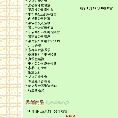
某公司發表會
某公會年度會議
顯示
1
到
19
(共
19
個商品)
某科技公司慶生會
中和某社區跨年晚會
內湖某公司開幕
某協會交流活動
某大學裝置藝術展
新店某社區聖誕音樂會
某建設公司講座
某建設公司端午節活動
北大婚禮
永春拳武術展示
樹林某社區中秋晚會
真理堂婚禮
中和某公司慶生茶會
家暴中心餐點
聖誕派對
某公司慶生會
希望種子營餐會
新店某社區聖誕活動
行道會婚宴
01.
生日蛋糕系列 - 56 牛寶寶
NT$ 0