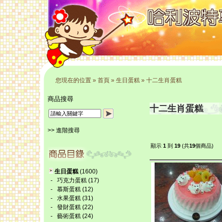
您現在的位置
»
首頁
»
生日蛋糕
»
十二生肖蛋糕
商品搜尋
十二生肖蛋糕
>> 進階搜尋
顯示
1
到
19
(共
19
個商品)
生日蛋糕
(1600)
-
巧克力蛋糕
(17)
-
慕斯蛋糕
(12)
-
水果蛋糕
(31)
-
發財蛋糕
(22)
-
藝術蛋糕
(24)