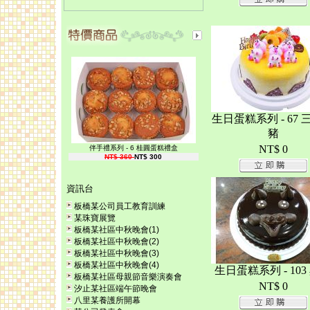
生日蛋糕系列 - 67 
豬
NT$ 0
伴手禮系列 - 6 桂圓蛋糕禮盒
NT$ 360
NT$ 300
資訊台
板橋某公司員工教育訓練
某珠寶展覽
板橋某社區中秋晚會(1)
板橋某社區中秋晚會(2)
板橋某社區中秋晚會(3)
板橋某社區中秋晚會(4)
生日蛋糕系列 - 103
板橋某社區母親節音樂演奏會
NT$ 0
汐止某社區端午節晚會
八里某養護所開幕