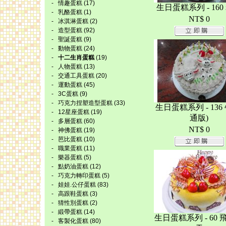
-
情趣蛋糕
(17)
生日蛋糕系列 - 160
-
乳酪蛋糕
(1)
NT$ 0
-
冰淇淋蛋糕
(2)
-
造型蛋糕
(92)
-
聖誕蛋糕
(9)
-
動物蛋糕
(24)
-
十二生肖蛋糕
(19)
-
人物蛋糕
(13)
-
交通工具蛋糕
(20)
-
運動蛋糕
(45)
-
3C蛋糕
(9)
-
巧克力捏塑造型蛋糕
(33)
生日蛋糕系列 - 136
-
12星座蛋糕
(19)
通版)
-
多層蛋糕
(60)
NT$ 0
-
神佛蛋糕
(19)
-
芭比蛋糕
(10)
-
職業蛋糕
(11)
-
樂器蛋糕
(5)
-
點奶油蛋糕
(12)
-
巧克力轉印蛋糕
(5)
-
娃娃.公仔蛋糕
(83)
-
高跟鞋蛋糕
(3)
-
猜性別蛋糕
(2)
-
緞帶蛋糕
(14)
生日蛋糕系列 - 60 
-
客製化蛋糕
(80)