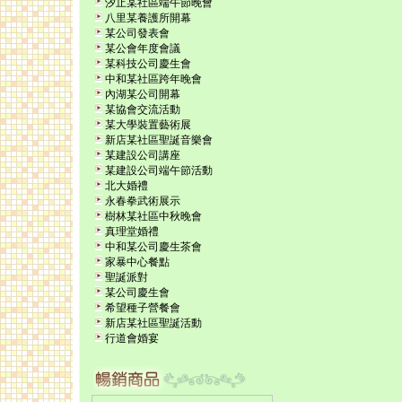
汐止某社區端午節晚會
八里某養護所開幕
某公司發表會
某公會年度會議
某科技公司慶生會
中和某社區跨年晚會
內湖某公司開幕
某協會交流活動
某大學裝置藝術展
新店某社區聖誕音樂會
某建設公司講座
某建設公司端午節活動
北大婚禮
永春拳武術展示
樹林某社區中秋晚會
真理堂婚禮
中和某公司慶生茶會
家暴中心餐點
聖誕派對
某公司慶生會
希望種子營餐會
新店某社區聖誕活動
行道會婚宴