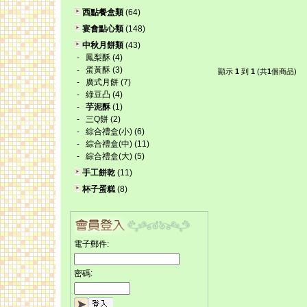
西點餐盒類
(64)
宴會點心類
(148)
中秋月餅類
(43)
-
鳳梨酥
(4)
-
蛋黃酥
(3)
顯示
1
到
1
(共
1
個商品)
-
廣式月餅
(7)
-
綠豆凸
(4)
-
芋泥酥
(1)
-
三Q餅
(2)
-
綜合禮盒(小)
(6)
-
綜合禮盒(中)
(11)
-
綜合禮盒(大)
(5)
手工餅乾
(11)
杯子蛋糕
(8)
電子郵件:
密碼: