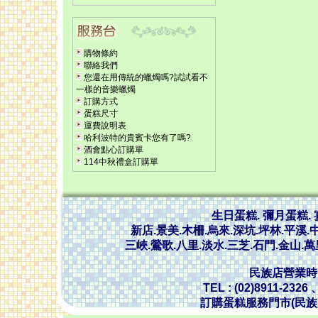
購物條約
聯絡我們
您還在用傳統的蠟燭嗎?試試看不
一樣的音樂蠟燭
訂購方式
蛋糕尺寸
運費說明表
哈利波特的貴賓卡您有了嗎?
酒會點心訂購單
114中秋禮盒訂購單
生日蛋糕. 彌月蛋糕.
新店.景美.木柵.烏來.深坑.坪林.平溪.中
三峽.鶯歌.八里.淡水.三芝.石門.金山.
民族店營業時間 :
TEL : (02)8911-2326
訂購蛋糕服務門市(民族店)