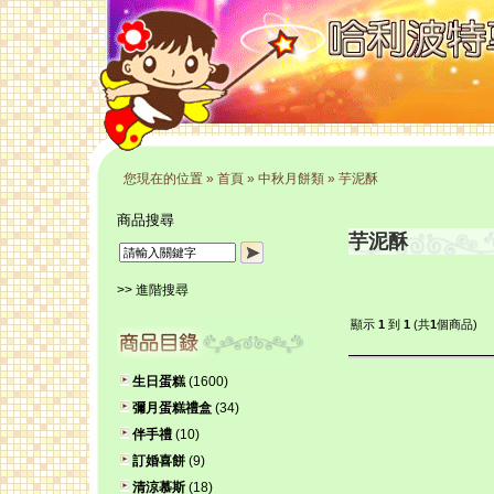
您現在的位置
»
首頁
»
中秋月餅類
»
芋泥酥
商品搜尋
芋泥酥
>> 進階搜尋
顯示
1
到
1
(共
1
個商品)
生日蛋糕
(1600)
彌月蛋糕禮盒
(34)
伴手禮
(10)
訂婚喜餅
(9)
清涼慕斯
(18)