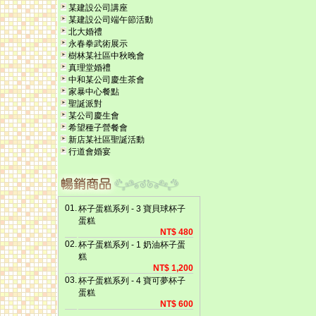
某建設公司講座
某建設公司端午節活動
北大婚禮
永春拳武術展示
樹林某社區中秋晚會
真理堂婚禮
中和某公司慶生茶會
家暴中心餐點
聖誕派對
某公司慶生會
希望種子營餐會
新店某社區聖誕活動
行道會婚宴
01.
杯子蛋糕系列 - 3 寶貝球杯子
蛋糕
NT$ 480
02.
杯子蛋糕系列 - 1 奶油杯子蛋
糕
NT$ 1,200
03.
杯子蛋糕系列 - 4 寶可夢杯子
蛋糕
NT$ 600