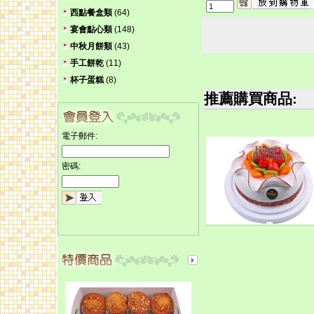
西點餐盒類
(64)
宴會點心類
(148)
中秋月餅類
(43)
手工餅乾
(11)
杯子蛋糕
(8)
推薦購買商品:
電子郵件:
密碼: