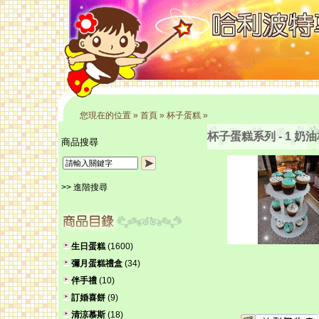
您現在的位置
»
首頁
»
杯子蛋糕
»
杯子蛋糕系列 - 1 奶
商品搜尋
>> 進階搜尋
生日蛋糕
(1600)
彌月蛋糕禮盒
(34)
伴手禮
(10)
訂婚喜餅
(9)
清涼慕斯
(18)