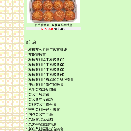
伴手禮系列 - 6 桂圓蛋糕禮盒
NT$ 360
NT$ 300
資訊台
板橋某公司員工教育訓練
某珠寶展覽
板橋某社區中秋晚會(1)
板橋某社區中秋晚會(2)
板橋某社區中秋晚會(3)
板橋某社區中秋晚會(4)
板橋某社區母親節音樂演奏會
汐止某社區端午節晚會
八里某養護所開幕
某公司發表會
某公會年度會議
某科技公司慶生會
中和某社區跨年晚會
內湖某公司開幕
某協會交流活動
某大學裝置藝術展
新店某社區聖誕音樂會