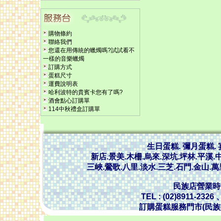
購物條約
聯絡我們
您還在用傳統的蠟燭嗎?試試看不
一樣的音樂蠟燭
訂購方式
蛋糕尺寸
運費說明表
哈利波特的貴賓卡您有了嗎?
酒會點心訂購單
114中秋禮盒訂購單
生日蛋糕. 彌月蛋糕.
新店.景美.木柵.烏來.深坑.坪林.平溪.中
三峽.鶯歌.八里.淡水.三芝.石門.金山.
民族店營業時間 :
TEL : (02)8911-2326
訂購蛋糕服務門市(民族店)