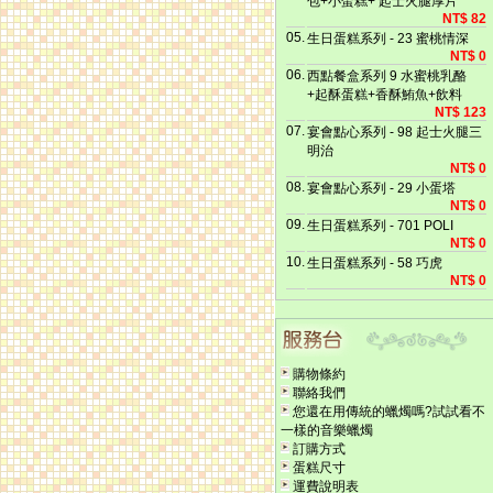
包+小蛋糕+ 起士火腿厚片
NT$ 82
05.
生日蛋糕系列 - 23 蜜桃情深
NT$ 0
06.
西點餐盒系列 9 水蜜桃乳酪
+起酥蛋糕+香酥鮪魚+飲料
NT$ 123
07.
宴會點心系列 - 98 起士火腿三
明治
NT$ 0
08.
宴會點心系列 - 29 小蛋塔
NT$ 0
09.
生日蛋糕系列 - 701 POLI
NT$ 0
10.
生日蛋糕系列 - 58 巧虎
NT$ 0
購物條約
聯絡我們
您還在用傳統的蠟燭嗎?試試看不
一樣的音樂蠟燭
訂購方式
蛋糕尺寸
運費說明表