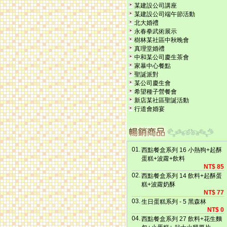
某建設公司講座
某建設公司端午節活動
北大婚禮
永春拳武術展示
樹林某社區中秋晚會
真理堂婚禮
中和某公司慶生茶會
家暴中心餐點
聖誕派對
某公司慶生會
希望種子營餐會
新店某社區聖誕活動
行道會婚宴
01.
西點餐盒系列 16 小熱狗+起酥
蛋糕+波蘿+飲料
NT$ 85
02.
西點餐盒系列 14 飲料+起酥蛋
糕+波蘿奶酥
NT$ 77
03.
生日蛋糕系列 - 5 黑森林
NT$ 0
04.
西點餐盒系列 27 飲料+花生麵