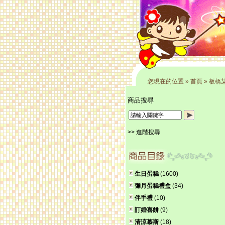
您現在的位置
»
首頁
»
板橋某
商品搜尋
>> 進階搜尋
生日蛋糕
(1600)
彌月蛋糕禮盒
(34)
伴手禮
(10)
訂婚喜餅
(9)
清涼慕斯
(18)