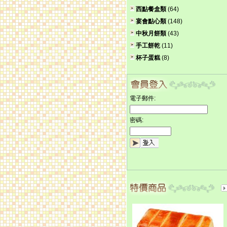
西點餐盒類
(64)
宴會點心類
(148)
中秋月餅類
(43)
手工餅乾
(11)
杯子蛋糕
(8)
電子郵件:
密碼: