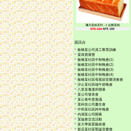
彌月蛋糕系列 - 2 起酥蛋糕
NT$ 220
NT$ 180
資訊台
板橋某公司員工教育訓練
某珠寶展覽
板橋某社區中秋晚會(1)
板橋某社區中秋晚會(2)
板橋某社區中秋晚會(3)
板橋某社區中秋晚會(4)
板橋某社區母親節音樂演奏會
汐止某社區端午節晚會
八里某養護所開幕
某公司發表會
某公會年度會議
某科技公司慶生會
中和某社區跨年晚會
內湖某公司開幕
某協會交流活動
某大學裝置藝術展
新店某社區聖誕音樂會