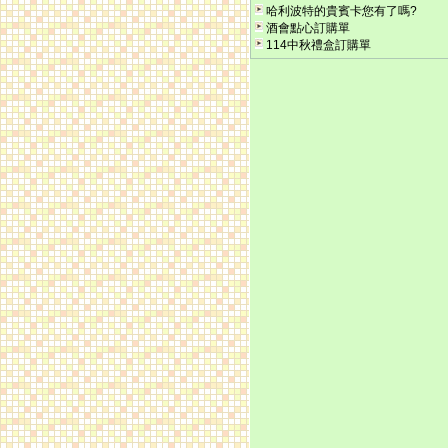
哈利波特的貴賓卡您有了嗎?
酒會點心訂購單
114中秋禮盒訂購單