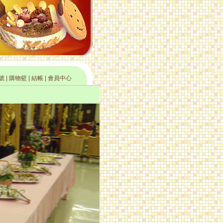
號
|
購物籃
|
結帳 |
會員中心